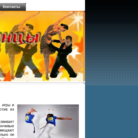
Контакты
, игры и
отив их
звивает
лончивые
помещают
ельно ли