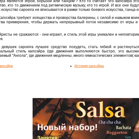
йра является игрой, борьбой или танцем"? Кто то считает что капоэйра эт
тво, кто то движением под ритмическую музыку, кто то игрой. И все они буду
к искусство capoeira не вписывается в рамки только боевого искусства, танца 
Капоэйра требуют изящества и проворства балерины, с силой и навыком вои
тва примирения, чтобы держать непрерывный поток независимо от игры и 
.
йристы не сражаются - они играют, и стиль этой игры уникален и неповторим
к.
 девушек capoeira лучшее средство похудеть, стать гибкой и растянуть
нальный стиль капоэйра (где движения выполняются быстро, это высоки
емый "Ангола", где движения медленны, много гимнастических элементов( как -
апоэйра
История капоэйры