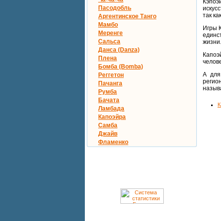
Кэпоэ
Пасодобль
искусс
так ка
Аргентинское Танго
Мамбо
Игры 
Меренге
единс
Сальса
жизни
Данса (Danza)
Капоэ
Плена
челове
Бомба (Bomba)
А для
Реггетон
регио
Пачанга
называ
Румба
Бачата
К
Ламбада
Капоэйра
Самба
Джайв
Фламенко