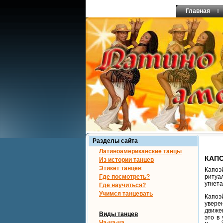
Главная
Разделы сайта
Латиноамериканские танцы
КАП
Из истории танцев
Этикет танцев
Капоэ
Где посмотреть?
ритуа
угнета
Где научиться?
Учимся танцевать
Капоэ
увере
движе
Виды танцев
это в
Ча-ча-ча