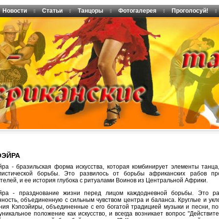
Новости
Статьи
Танцоры
Фотогалерея
Проголосуй!
ОЭЙРА
йра - бразильская форма искусства, которая комбинирует элементы танца
листической борьбы. Это развилось от борьбы африканских рабов пр
телей, и ее история глубока с ритуалами Воинов из Центральной Африки.
йра - празднование жизни перед лицом каждодневной борьбы. Это ра
нность, объединенную с сильным чувством центра и баланса. Круглые и ук
ния Кэпоэйиры, объединенные с его богатой традицией музыки и песни, 
 уникальное положение как искусство, и всегда возникает вопрос "Действит