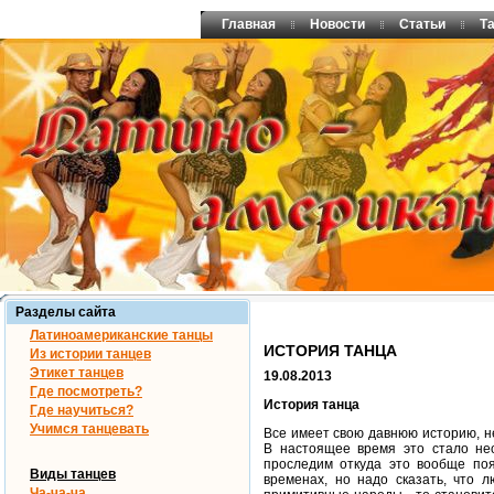
Главная
Новости
Статьи
Т
Разделы сайта
Латиноамериканские танцы
ИСТОРИЯ ТАНЦА
Из истории танцев
Этикет танцев
19.08.2013
Где посмотреть?
История танца
Где научиться?
Учимся танцевать
Все имеет свою давнюю историю, не
В настоящее время это стало нео
проследим откуда это вообще поя
Виды танцев
временах, но надо сказать, что 
Ча-ча-ча