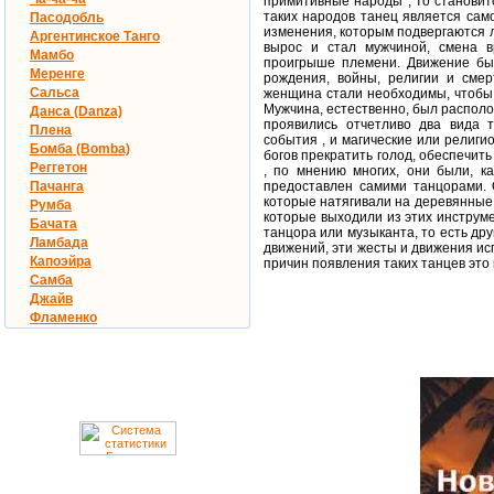
примитивные народы , то становит
таких народов танец является сам
Пасодобль
изменения, которым подвергаются лю
Аргентинское Танго
вырос и стал мужчиной, смена в
Мамбо
проигрыше племени. Движение был
Меренге
рождения, войны, религии и смер
Сальса
женщина стали необходимы, чтобы 
Мужчина, естественно, был располо
Данса (Danza)
проявились отчетливо два вида 
Плена
события , и магические или религ
Бомба (Bomba)
богов прекратить голод, обеспечит
Реггетон
, по мнению многих, они были, к
Пачанга
предоставлен самими танцорами. 
которые натягивали на деревянные 
Румба
которые выходили из этих инструм
Бачата
танцора или музыканта, то есть д
Ламбада
движений, эти жесты и движения исп
Капоэйра
причин появления таких танцев это
Самба
Джайв
Фламенко