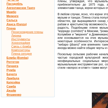
плены, утверждая, что музыкал
Пасодобль
приблизительно до 1875 года, 
Аргентинское Танго
элементами танца, корни которых оч
Мамбо
В любом случае, ясно, что корни э
Меренге
музыке и танцах. Плена стала попу
Сальса
областях, где выращивался сахар,
Данса (Danza)
рабам и крестьянству возможность 
радость. Подобными плене музык
Плена
"корридо (corridor)" в Мексике, "ром
Происхождение плены
Колумбии и "меренге" в Доминиканс
Лирика
или основывается на этих музыка
Инструменты
некоторые особенности. Интересн
Хореография
"хибаро (jibaro)" или влияниях таи
Связь с бомба
иногда можно найти общие черты и 
Композиторы
Плена сегодня
Поскольку сельские рабочие начал
частью городской культурной жи
Бомба (Bomba)
неофициальных социальных меро
Реггетон
музыкальным инструментам рог, со
Пачанга
стиле «вопрос-и-ответ» также могут
Румба
Бачата
Ламбада
Капоэйра
Самба
Джайв
Фламенко