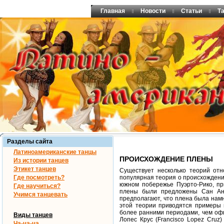
Главная
Новости
Статьи
Т
Разделы сайта
Латиноамериканские танцы
ПРОИСХОЖДЕНИЕ ПЛЕНЫ
Из истории танцев
Этикет танцев
Существует несколько теорий отн
Где посмотреть?
популярная теория о происхождении
южном побережье Пуэрто-Рико, пр
Где научиться?
плены были предложены Сан Ант
Учимся танцевать
предполагают, что плена была нам
этой теории приводятся примеры 
более ранними периодами, чем оф
Виды танцев
Лопес Крус (Francisco Lopez Cru
Ча-ча-ча